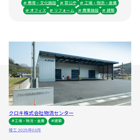
# 教育・文化施設
# 官公庁
# 工場・物流・倉庫
# オフィス
# リフォーム
# 商業施設
# 建築
クロキ株式会社物流センター
#工場・物流・倉庫
#建築
竣工 2025年03月