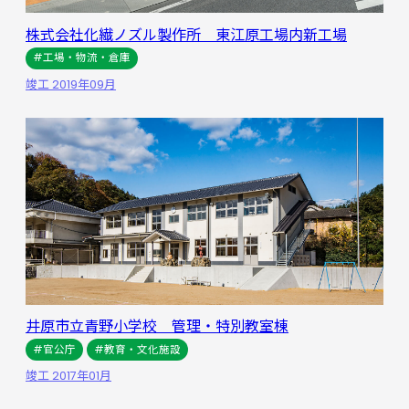
株式会社化繊ノズル製作所 東江原工場内新工場
#工場・物流・倉庫
竣工 2019年09月
井原市立青野小学校 管理・特別教室棟
#官公庁
#教育・文化施設
竣工 2017年01月