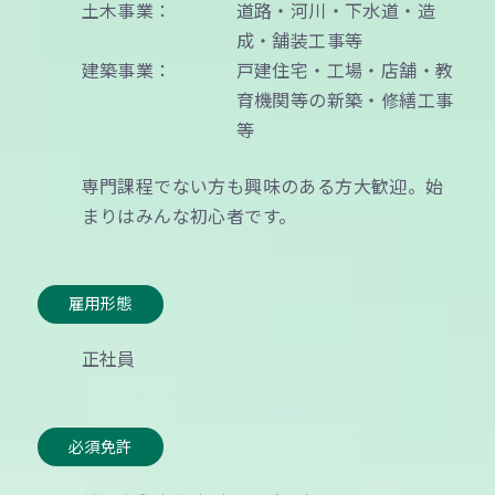
土木事業：
道路・河川・下水道・造
務、下請業者の選定等といった一連の現場監
成・舗装工事等
督業務を担当して頂きます。
建築事業：
戸建住宅・工場・店舗・教
育機関等の新築・修繕工事
等
雇用形態
専門課程でない方も興味のある方大歓迎。始
正社員
まりはみんな初心者です。
応募資格
雇用形態
高卒以上
正社員
必須免許
必須免許
普通自動車免許（AT限定要相談）