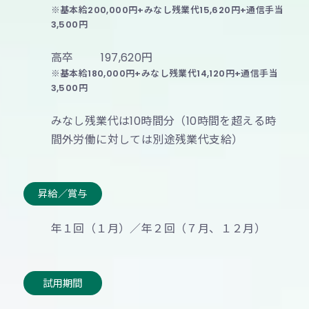
年次有給休暇、育児休暇、介護休暇、慶弔休
※基本給200,000円+みなし残業代15,620円+通信手当
暇、生理休暇
3,500円
高卒
197,620円
※基本給180,000円+みなし残業代14,120円+通信手当
給 与
3,500円
272,850～434,010円
みなし残業代は10時間分（10時間を超える時
※基本給250,000円～400,000円＋みなし残業代
夏期休業の
2026.07.24
間外労働に対しては別途残業代支給）
19,350～30,510円＋通信手当3,500円
※経験、能力を考慮の上決定します
みなし残業代は10時間分（10時間を超える時
昇給／賞与
間外労働に対しては別途残業代支給）
年１回（１月）／年２回（７月、１２月）
昇給／賞与
試用期間
年１回（１月）／年２回（７月、１２月）