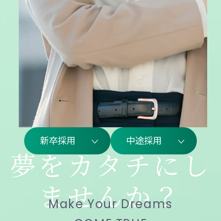
新卒採用
中途採用
夢
を
カ
タ
チ
に
し
ま
せ
ん
か
？
Make Your Dreams