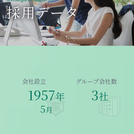
採用データ
会社設立
グループ会社数
1957
3
年
社
5
月