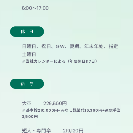
本社（岡山県井原市）
※施工現場は主に井原市内及び近郊
8:00～17:00
勤務時間
休 日
8:00～17:00
日曜日、祝日、GW、夏期、年末年始、指定
土曜日
※当社カレンダーによる（年間休日117日）
休 日
日曜日、祝日、GW、夏期、年末年始、指定
給 与
土曜日
※当社カレンダーによる（年間休日117日）
大卒
229,860円
※基本給210,000円+みなし残業代16,360円+通信手当
3,500円
休 暇
短大・専門卒
219,120円