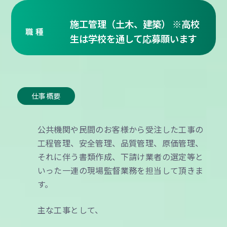
施工管理（土木、建築） ※高校
施工管理（土木、建築）
職 種
職 種
生は学校を通して応募願います
仕事概要
仕事概要
道路、橋梁、河川、造成などの土木工事、建
築、リフォーム、メンテナンスなどの建築工
公共機関や民間のお客様から受注した工事の
事を一貫して行っています。体制強化のため
工程管理、安全管理、品質管理、原価管理、
に一緒に働いてくださる方を増員募集するこ
それに伴う書類作成、下請け業者の選定等と
とになりました。
いった一連の現場監督業務を担当して頂きま
す。
具体的には、公共機関や民間のお客様から受
注した工事の工程管理、安全管理、品質管
主な工事として、
理、原価管理、それに伴う書類作成、申請業