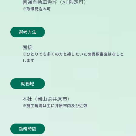
普通自動車免許（AT限定可）
※取得見込み可
歓迎スキル
選考方法
一級・二級施工管理技士有資格者
Word、Excel一般事務程度
面接
CAD経験者
※ひとりでも多くの方と接したいため書類審査はなしと
※未経験の方も当社に興味がある場合は歓迎します
します
選考方法
勤務地
書類審査、面接
本社（岡山県井原市）
※施工現場は主に井原市内及び近郊
勤務地
勤務時間