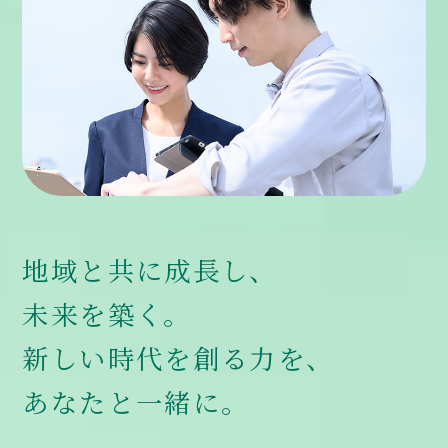
地域と共に成長し、
地域と共に成長し、
未来を築く。
未来を築く。
新しい時代を創る力を、
共に幸せを創り出す
あなたと一緒に。
仲間を募集しています